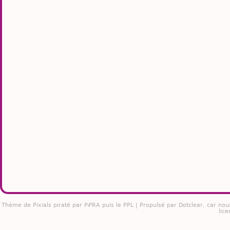
Thème de
Pixials
piraté par PꝒRA puis le PPL | Propulsé par
Dotclear
, car nou
lice