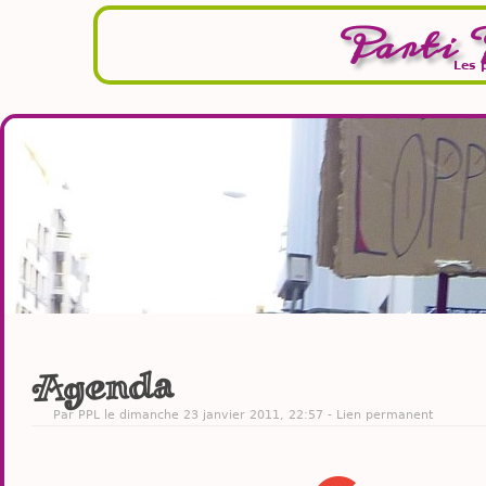
Parti 
Les 
Agenda
Par PPL le dimanche 23 janvier 2011, 22:57 -
Lien permanent