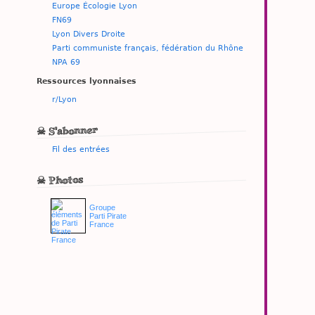
Europe Écologie Lyon
FN69
Lyon Divers Droite
Parti communiste français, fédération du Rhône
NPA 69
Ressources lyonnaises
r/Lyon
☠ S'abonner
Fil des entrées
☠ Photos
Groupe
Parti Pirate
France