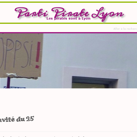
Parti Pirate Lyon
Les pirates sont à Lyon
Aller à la recher
nvité du 25