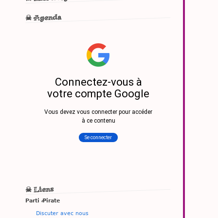
☠ Agenda
☠ Liens
Parti Ꝓirate
Discuter avec nous