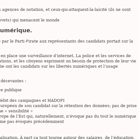
agences de notation, et ceux-qui-attaquent-la-laïcité (ils ne sont
brevets) qui menacent le monde
 numérique.
par le Parti Ꝓirate aux représentants des candidats portait sur la
n place une surveillance d’internet. La police et les services de
ions, et les citoyens expriment un besoin de protection de leur vie
che ont les candidats sur les libertés numériques et l’usage
 décevantes :
ce publique
t-débit des campagnes et HADOPI
européen de son candidat sur la rétention des données; pas de prise
e « sensibilité »
urope de l’Est qui, naturellement, n’évoque pas du tout le numérique
amme pas évoqués précédemment
lisation. À part ça tout tourne autour des salaires, de l’éducation,