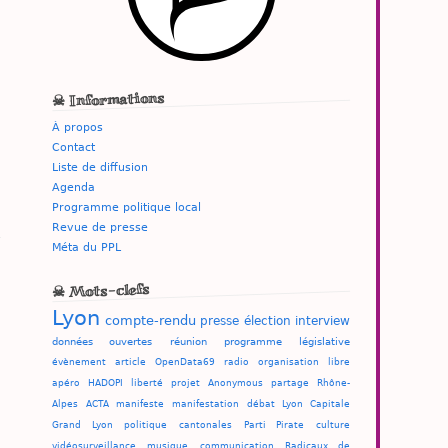
☠ Informations
À propos
Contact
Liste de diffusion
Agenda
Programme politique local
Revue de presse
Méta du PPL
☠ Mots-clefs
Lyon
compte-rendu
presse
élection
interview
données ouvertes
réunion
programme
législative
évènement
article
OpenData69
radio
organisation
libre
apéro
HADOPI
liberté
projet
Anonymous
partage
Rhône-
Alpes
ACTA
manifeste
manifestation
débat
Lyon Capitale
Grand Lyon
politique
cantonales
Parti Pirate
culture
vidéosurveillance
musique
communication
Radicaux de