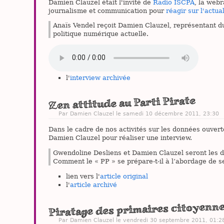
Damien Clauzel était l'invité de
Radio ISCPA
, la webr
journalisme et communication pour
réagir sur l'act
Anaïs Vendel reçoit Damien Clauzel, représentant du
politique numérique actuelle.
l'
interview archivée
Zen attitude au Parti Pirate
Par
Damien Clauzel
le samedi 10 décembre 2011, 23:30
Dans le cadre de nos activités sur les données ouverte
Damien Clauzel pour réaliser une interview.
Gwendoline Desliens et Damien Clauzel seront les de
Comment le « PP » se prépare-t-il à l’abordage de s
lien vers l'
article original
l'
article archivé
Piratage des primaires citoyenn
Par
Damien Clauzel
le vendredi 30 septembre 2011, 01:2