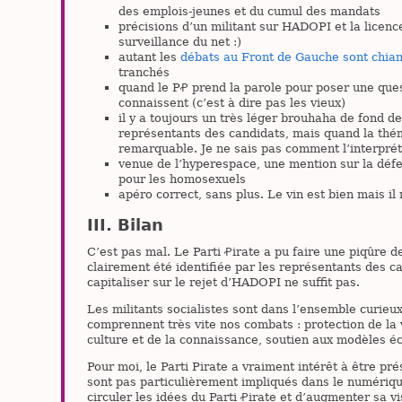
des emplois-jeunes et du cumul des mandats
précisions d’un militant sur HADOPI et la licence
surveillance du net :)
autant les
débats au Front de Gauche sont chian
tranchés
quand le PꝒ prend la parole pour poser une ques
connaissent (c’est à dire pas les vieux)
il y a toujours un très léger brouhaha de fond 
représentants des candidats, mais quand la thém
remarquable. Je ne sais pas comment l’interprét
venue de l’hyperespace, une mention sur la défen
pour les homosexuels
apéro correct, sans plus. Le vin est bien mais il
Bilan
C’est pas mal. Le Parti Ꝓirate a pu faire une piqûre d
clairement été identifiée par les représentants des ca
capitaliser sur le rejet d’HADOPI ne suffit pas.
Les militants socialistes sont dans l’ensemble curieux
comprennent très vite nos combats : protection de la v
culture et de la connaissance, soutien aux modèles é
Pour moi, le Parti Pirate a vraiment intérêt à être p
sont pas particulièrement impliqués dans le numérique
circuler les idées du Parti Ꝓirate et d’augmenter sa vi