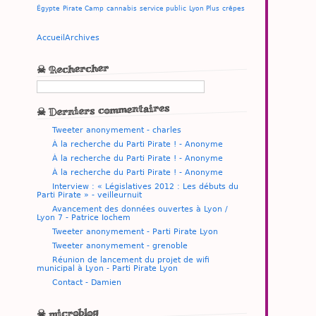
Égypte
Pirate Camp
cannabis
service public
Lyon Plus
crêpes
Accueil
Archives
☠ Rechercher
☠ Derniers commentaires
Tweeter anonymement - charles
À la recherche du Parti Pirate ! - Anonyme
À la recherche du Parti Pirate ! - Anonyme
À la recherche du Parti Pirate ! - Anonyme
Interview : « Législatives 2012 : Les débuts du
Parti Pirate » - veilleurnuit
Avancement des données ouvertes à Lyon /
Lyon 7 - Patrice Iochem
Tweeter anonymement - Parti Pirate Lyon
Tweeter anonymement - grenoble
Réunion de lancement du projet de wifi
municipal à Lyon - Parti Pirate Lyon
Contact - Damien
☠ microblog