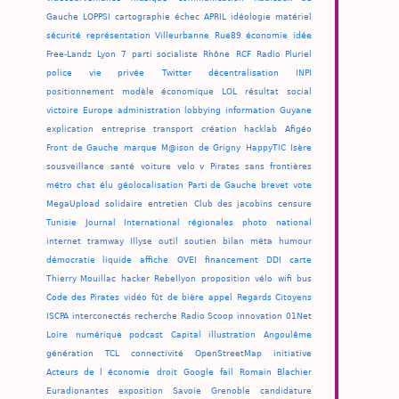
Gauche
LOPPSI
cartographie
échec
APRIL
idéologie
matériel
sécurité
représentation
Villeurbanne
Rue89
économie
idée
Free-Landz
Lyon 7
parti socialiste
Rhône
RCF
Radio Pluriel
police
vie privée
Twitter
décentralisation
INPI
positionnement
modèle économique
LOL
résultat
social
victoire
Europe
administration
lobbying
information
Guyane
explication
entreprise
transport
création
hacklab
Afigéo
Front de Gauche
marque
M@ison de Grigny
HappyTIC
Isère
sousveillance
santé
voiture
velo v
Pirates sans frontières
métro
chat
élu
géolocalisation
Parti de Gauche
brevet
vote
MegaUpload
solidaire
entretien
Club des jacobins
censure
Tunisie
Journal International
régionales
photo
national
internet
tramway
Illyse
outil
soutien
bilan
méta
humour
démocratie liquide
affiche
OVEI
financement
DDI
carte
Thierry Mouillac
hacker
Rebellyon
proposition
vélo
wifi
bus
Code des Pirates
vidéo
fût de bière
appel
Regards Citoyens
ISCPA
interconectés
recherche
Radio Scoop
innovation
01Net
Loire
numérique
podcast
Capital
illustration
Angoulême
génération
TCL
connectivité
OpenStreetMap
initiative
Acteurs de l économie
droit
Google
fail
Romain Blachier
Euradionantes
exposition
Savoie
Grenoble
candidature