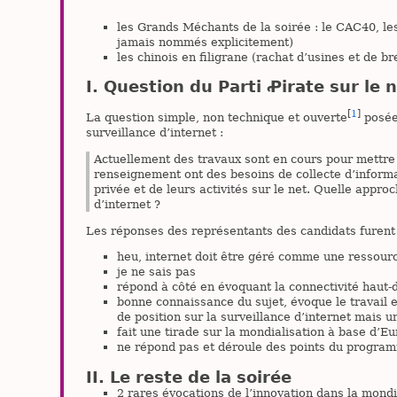
les Grands Méchants de la soirée : le CAC40, les 
jamais nommés explicitement)
les chinois en filigrane (rachat d’usines et de 
Question du Parti Ꝓirate sur le
[
1
]
La question simple, non technique et ouverte
posée 
surveillance d’internet :
Actuellement des travaux sont en cours pour mettre e
renseignement ont des besoins de collecte d’informat
privée et de leurs activités sur le net. Quelle appro
d’internet ?
Les réponses des représentants des candidats furent
heu, internet doit être géré comme une ressour
je ne sais pas
répond à côté en évoquant la connectivité hau
bonne connaissance du sujet, évoque le travail 
de position sur la surveillance d’internet mais un
fait une tirade sur la mondialisation à base d’E
ne répond pas et déroule des points du progr
Le reste de la soirée
2 rares évocations de l’innovation dans la mondia