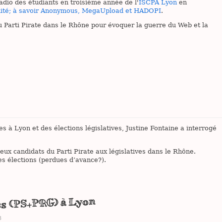
adio des étudiants en troisième année de l'
ISCPA Lyon
en
ualité; à savoir Anonymous, MegaUpload et HADOPI
.
 Parti Pirate dans le Rhône pour évoquer la guerre du Web et la
s à Lyon et des élections législatives, Justine Fontaine a interrogé
ux candidats du Parti Pirate aux législatives dans le Rhône.
es élections (perdues d’avance?).
es (PS+PRG) à Lyon
8