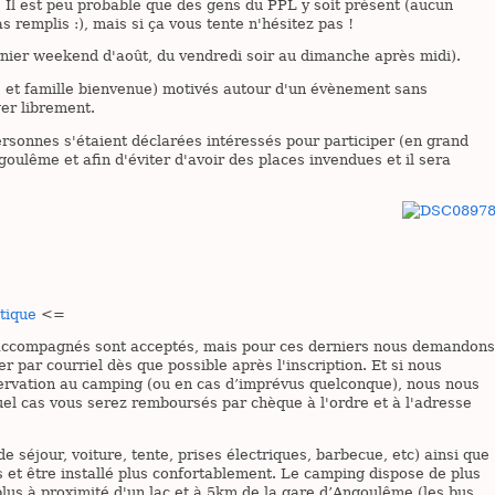
 Il est peu probable que des gens du PPL y soit présent (aucun
s remplis :), mais si ça vous tente n'hésitez pas !
nier weekend d'août, du vendredi soir au dimanche après midi).
ts et famille bienvenue) motivés autour d'un évènement sans
er librement.
sonnes s'étaient déclarées intéressés pour participer (en grand
ngoulême et afin d'éviter d'avoir des places invendues et il sera
tique
<=
n-accompagnés sont acceptés, mais pour ces derniers nous demandons
r par courriel dès que possible après l'inscription. Et si nous
servation au camping (ou en cas d’imprévus quelconque), nous nous
quel cas vous serez remboursés par chèque à l'ordre et à l'adresse
e séjour, voiture, tente, prises électriques, barbecue, etc) ainsi que
 et être installé plus confortablement. Le camping dispose de plus
plus à proximité d'un lac et à 5km de la gare d’Angoulême (les bus