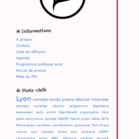
☠ Informations
À propos
Contact
Liste de diffusion
Agenda
Programme politique local
Revue de presse
Méta du PPL
☠ Mots-clefs
Lyon
compte-rendu
presse
élection
interview
données ouvertes
réunion
programme
législative
évènement
radio
article
OpenData69
organisation
libre
apéro
Anonymous
partage
HADOPI
liberté
projet
débat
ACTA
Rhône-Alpes
manifeste
manifestation
cantonales
Parti Pirate
culture
Lyon Capitale
Grand Lyon
politique
LOPPSI
cartographie
échec
APRIL
idéologie
matériel
sécurité