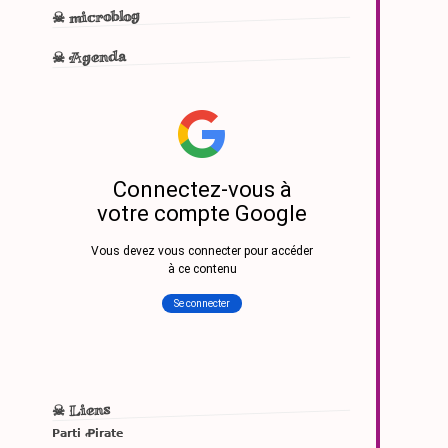
☠ microblog
☠ Agenda
☠ Liens
Parti Ꝓirate