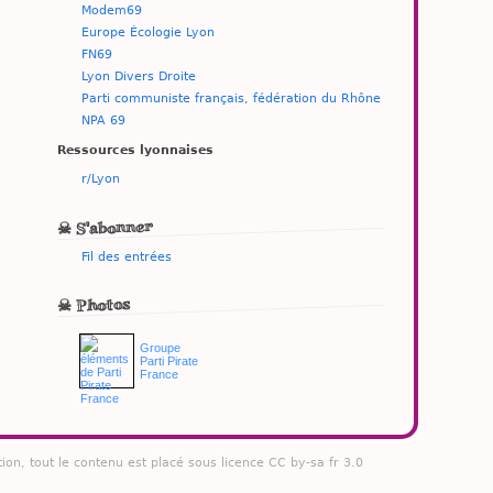
Modem69
Europe Écologie Lyon
FN69
Lyon Divers Droite
Parti communiste français, fédération du Rhône
NPA 69
Ressources lyonnaises
r/Lyon
☠ S'abonner
Fil des entrées
☠ Photos
Groupe
Parti Pirate
France
tion, tout le contenu est placé sous licence CC by-sa fr 3.0