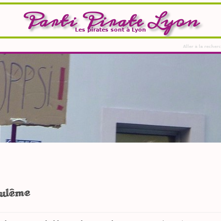
Parti Pirate Lyon
Les pirates sont à Lyon
Aller à la recher
oulême