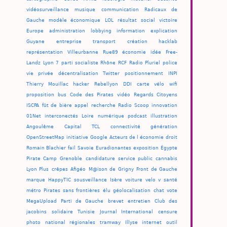
vidéosurveillance
musique
communication
Radicaux de
Gauche
modèle économique
LOL
résultat
social
victoire
Europe
administration
lobbying
information
explication
Guyane
entreprise
transport
création
hacklab
représentation
Villeurbanne
Rue89
économie
idée
Free-
Landz
Lyon 7
parti socialiste
Rhône
RCF
Radio Pluriel
police
vie privée
décentralisation
Twitter
positionnement
INPI
Thierry Mouillac
hacker
Rebellyon
DDI
carte
vélo
wifi
proposition
bus
Code des Pirates
vidéo
Regards Citoyens
ISCPA
fût de bière
appel
recherche
Radio Scoop
innovation
01Net
interconectés
Loire
numérique
podcast
illustration
Angoulême
Capital
TCL
connectivité
génération
OpenStreetMap
initiative
Google
Acteurs de l économie
droit
Romain Blachier
fail
Savoie
Euradionantes
exposition
Égypte
Pirate Camp
Grenoble
candidature
service public
cannabis
Lyon Plus
crêpes
Afigéo
M@ison de Grigny
Front de Gauche
marque
HappyTIC
sousveillance
Isère
voiture
velo v
santé
métro
Pirates sans frontières
élu
géolocalisation
chat
vote
MegaUpload
Parti de Gauche
brevet
entretien
Club des
jacobins
solidaire
Tunisie
Journal International
censure
photo
national
régionales
tramway
Illyse
internet
outil