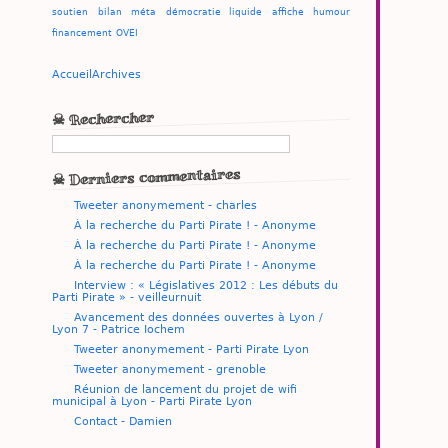
soutien
bilan
méta
démocratie liquide
affiche
humour
financement
OVEI
Accueil
Archives
☠ Rechercher
☠ Derniers commentaires
Tweeter anonymement - charles
À la recherche du Parti Pirate ! - Anonyme
À la recherche du Parti Pirate ! - Anonyme
À la recherche du Parti Pirate ! - Anonyme
Interview : « Législatives 2012 : Les débuts du
Parti Pirate » - veilleurnuit
Avancement des données ouvertes à Lyon /
Lyon 7 - Patrice Iochem
Tweeter anonymement - Parti Pirate Lyon
Tweeter anonymement - grenoble
Réunion de lancement du projet de wifi
municipal à Lyon - Parti Pirate Lyon
Contact - Damien