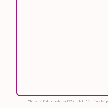
Thème de
Pixials
piraté par PꝒRA puis le PPL | Propulsé 