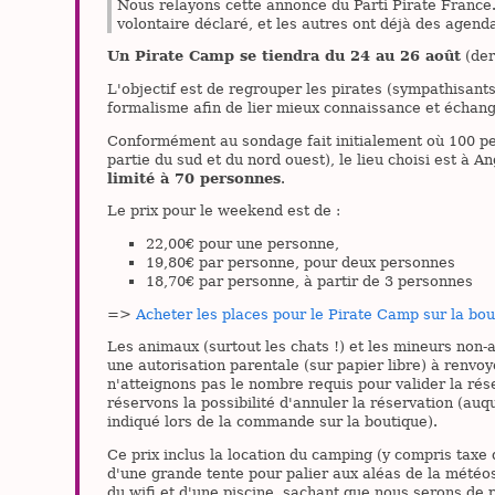
Nous relayons cette annonce du Parti Pirate France.
volontaire déclaré, et les autres ont déjà des agenda
Un Pirate Camp se tiendra du 24 au 26 août
(der
L'objectif est de regrouper les pirates (sympathisan
formalisme afin de lier mieux connaissance et échang
Conformément au sondage fait initialement où 100 per
partie du sud et du nord ouest), le lieu choisi est à A
limité à 70 personnes
.
Le prix pour le weekend est de :
22,00€ pour une personne,
19,80€ par personne, pour deux personnes
18,70€ par personne, à partir de 3 personnes
=>
Acheter les places pour le Pirate Camp sur la bou
Les animaux (surtout les chats !) et les mineurs no
une autorisation parentale (sur papier libre) à renvoye
n'atteignons pas le nombre requis pour valider la ré
réservons la possibilité d'annuler la réservation (au
indiqué lors de la commande sur la boutique).
Ce prix inclus la location du camping (y compris taxe d
d'une grande tente pour palier aux aléas de la météos
du wifi et d'une piscine, sachant que nous serons de 