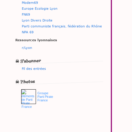
Modem69
Europe Écologie Lyon
FN69
Lyon Divers Droite
Parti communiste français, fédération du Rhône
NPA 69
Ressources lyonnaises
r/Lyon
☠ S'abonner
Fil des entrées
☠ Photos
Groupe
Parti Pirate
France