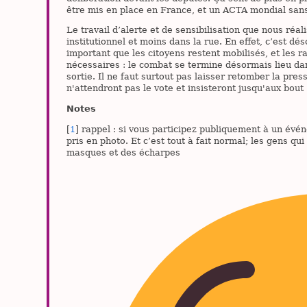
être mis en place en France, et un ACTA mondial sans
Le travail d’alerte et de sensibilisation que nous réal
institutionnel et moins dans la rue. En effet, c’est d
important que les citoyens restent mobilisés, et les
nécessaires : le combat se termine désormais lieu dans
sortie. Il ne faut surtout pas laisser retomber la pres
n'attendront pas le vote et insisteront jusqu'aux bout
Notes
[
1
] rappel : si vous participez publiquement à un évé
pris en photo. Et c’est tout à fait normal; les gens q
masques et des écharpes