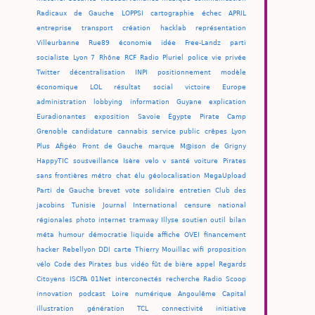
Radicaux de Gauche
LOPPSI
cartographie
échec
APRIL
entreprise
transport
création
hacklab
représentation
Villeurbanne
Rue89
économie
idée
Free-Landz
parti
socialiste
Lyon 7
Rhône
RCF
Radio Pluriel
police
vie privée
Twitter
décentralisation
INPI
positionnement
modèle
économique
LOL
résultat
social
victoire
Europe
administration
lobbying
information
Guyane
explication
Euradionantes
exposition
Savoie
Égypte
Pirate Camp
Grenoble
candidature
cannabis
service public
crêpes
Lyon
Plus
Afigéo
Front de Gauche
marque
M@ison de Grigny
HappyTIC
sousveillance
Isère
velo v
santé
voiture
Pirates
sans frontières
métro
chat
élu
géolocalisation
MegaUpload
Parti de Gauche
brevet
vote
solidaire
entretien
Club des
jacobins
Tunisie
Journal International
censure
national
régionales
photo
internet
tramway
Illyse
soutien
outil
bilan
méta
humour
démocratie liquide
affiche
OVEI
financement
hacker
Rebellyon
DDI
carte
Thierry Mouillac
wifi
proposition
vélo
Code des Pirates
bus
vidéo
fût de bière
appel
Regards
Citoyens
ISCPA
01Net
interconectés
recherche
Radio Scoop
innovation
podcast
Loire
numérique
Angoulême
Capital
illustration
génération
TCL
connectivité
initiative