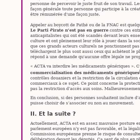
personne de percevoir le juste fruit de son travail. Le
façon générale toute personne qui participe à la créat
être rémunérée d’une façon juste.
Appeler au boycott de Pathé ou de la FNAC est quel
Le Parti Ꝓirate n’est pas en guerre
contre ces ent
anticapitalistes qui ont été scandés devant leurs ens
culture et ont pleinement leur rôle à jouer dans la so
que ces grands acteurs culturels ne ponctionnent pas 
téléchargent le plus sont aussi ceux qui achètent le pl
répond à une demande qu'aucune offre légale ne pro
« ACTA va interdire les médicaments génériques ». C
commercialisation des médicaments génériques
contrôles douaniers et la restriction de la circulati
commerciaux à ce sujet. Ce point concerne la protect
pas la restriction d’accès aux soins. Malheureusement
En conclusion, si des personnes souhaitent inclure d’
puisse choisir de s’associer ou non au mouvement.
Et la suite ?
Actuellement, ACTA est en assez mauvaise posture en E
parlement européen n’y est pas favorable, et la léga
Commission européenne prenne le risque de consulter 
délibération devant les députés. Ça sent de plus en pl