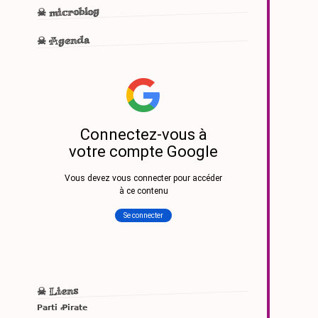
☠ microblog
☠ Agenda
☠ Liens
Parti Ꝓirate