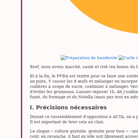
Bref, nous avons marché, sauté et crié (en bonus du bi
Et à la fin, le PꝒRA est rentré pour se faire une soir
un puits. Y casser les 8 œufs et mélanger en incorpor
cuillères à soupe de sucre, continuer à mélanger. Vers
d'éviter les grumeaux. Laisser reposer 1h. Ah j'oubliai
fumé, du fromage et du Nutella (mais pas tout en mê
Précisions nécessaires
Durant ce rassemblement d’opposition à ACTA, on a p
Il est important de tirer cela au clair.
Le slogan « culture gratuite, gratuite pour tous » : n
coût; en revanche, il faut qu’elle soit librement acce