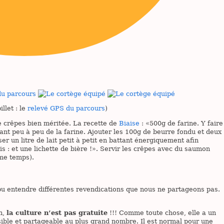
llet : le
relevé GPS du parcours
)
ée crêpes bien méritée. La recette de
Biaise
:
500g de farine. Y faire
ant peu à peu de la farine. Ajouter les 100g de beurre fondu et deux
er un litre de lait petit à petit en battant énergiquement afin
s : et une lichette de bière !
. Servir les crêpes avec du saumon
me temps).
u entendre différentes revendications que nous ne partageons pas.
on,
la culture n’est pas gratuite
!!! Comme toute chose, elle a un
ssible et partageable au plus grand nombre. Il est normal pour une