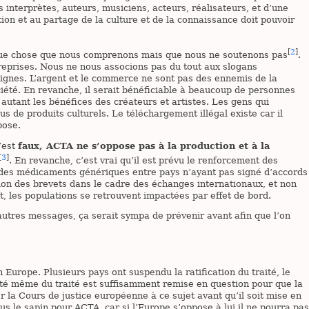
s interprètes, auteurs, musiciens, acteurs, réalisateurs, et d’une
ion et au partage de la culture et de la connaissance doit pouvoir
[
2
]
que chose que nous comprenons mais que nous ne soutenons pas
.
reprises. Nous ne nous associons pas du tout aux slogans
eignes. L’argent et le commerce ne sont pas des ennemis de la
ciété. En revanche, il serait bénéficiable à beaucoup de personnes
autant les bénéfices des créateurs et artistes. Les gens qui
us de produits culturels. Le téléchargement illégal existe car il
pose.
’est
faux, ACTA ne s’oppose pas à la production et à la
[
3
]
. En revanche, c’est vrai qu’il est prévu le renforcement des
on des médicaments génériques entre pays n’ayant pas signé d’accords
ion des brevets dans le cadre des échanges internationaux, et non
, les populations se retrouvent impactées par effet de bord.
autres messages, ça serait sympa de prévenir avant afin que l’on
urope. Plusieurs pays ont suspendu la ratification du traité, le
lité même du traité est suffisamment remise en question pour que la
la Cours de justice européenne à ce sujet avant qu’il soit mise en
us le sapin pour ACTA, car si l’Europe s’oppose à lui il ne pourra pas