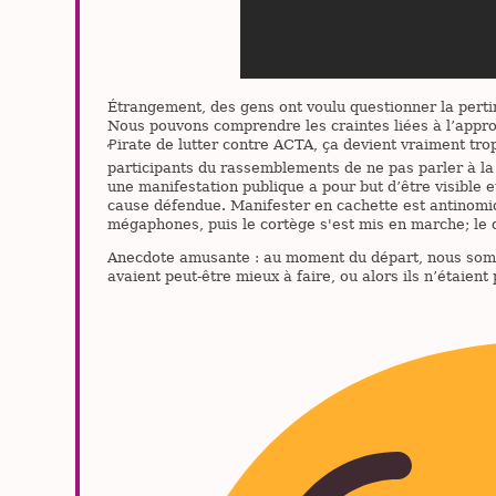
Étrangement, des gens ont voulu questionner la perti
Nous pouvons comprendre les craintes liées à l’appro
Ꝓirate de lutter contre ACTA, ça devient vraiment tr
participants du rassemblements de ne pas parler à l
une manifestation publique a pour but d’être visible et 
cause défendue. Manifester en cachette est antinomiq
mégaphones, puis le cortège s'est mis en marche; le d
Anecdote amusante : au moment du départ, nous somm
avaient peut-être mieux à faire, ou alors ils n’étaien