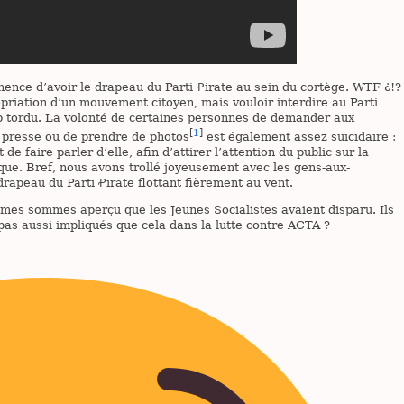
nence d’avoir le drapeau du Parti Ꝓirate au sein du cortège. WTF ¿!?
priation d’un mouvement citoyen, mais vouloir interdire au Parti
op tordu. La volonté de certaines personnes de demander aux
[
1
]
a presse ou de prendre de photos
est également assez suicidaire :
de faire parler d’elle, afin d’attirer l’attention du public sur la
ue. Bref, nous avons trollé joyeusement avec les gens-aux-
rapeau du Parti Ꝓirate flottant fièrement au vent.
es sommes aperçu que les Jeunes Socialistes avaient disparu. Ils
t pas aussi impliqués que cela dans la lutte contre ACTA ?