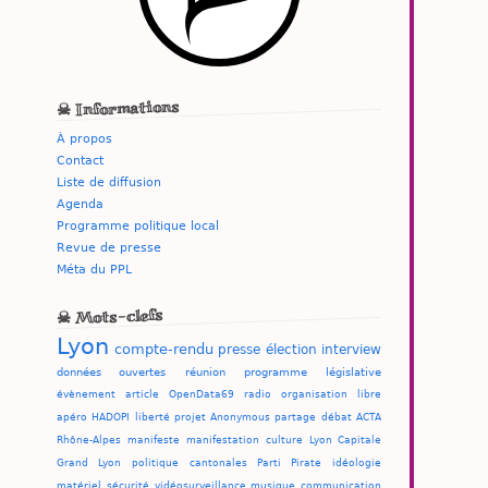
☠ Informations
À propos
Contact
Liste de diffusion
Agenda
Programme politique local
Revue de presse
Méta du PPL
☠ Mots-clefs
Lyon
compte-rendu
presse
élection
interview
données ouvertes
réunion
programme
législative
évènement
article
OpenData69
radio
organisation
libre
apéro
HADOPI
liberté
projet
Anonymous
partage
débat
ACTA
Rhône-Alpes
manifeste
manifestation
culture
Lyon Capitale
Grand Lyon
politique
cantonales
Parti Pirate
idéologie
matériel
sécurité
vidéosurveillance
musique
communication