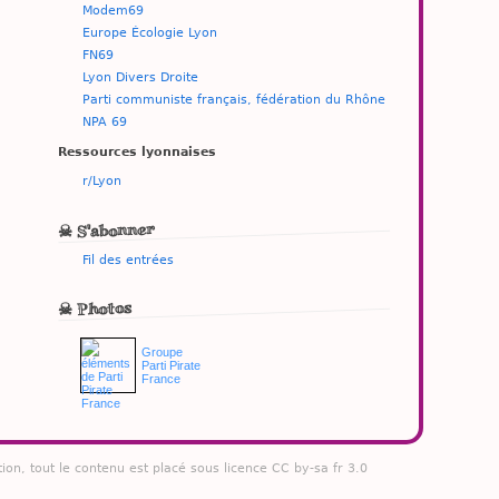
Modem69
Europe Écologie Lyon
FN69
Lyon Divers Droite
Parti communiste français, fédération du Rhône
NPA 69
Ressources lyonnaises
r/Lyon
☠ S'abonner
Fil des entrées
☠ Photos
Groupe
Parti Pirate
France
tion, tout le contenu est placé sous licence CC by-sa fr 3.0