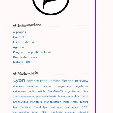
☠ Informations
e
À propos
Contact
Liste de diffusion
Agenda
Programme politique local
Revue de presse
Méta du PPL
☠ Mots-clefs
Lyon
compte-rendu
presse
élection
interview
données ouvertes
réunion
programme
législative
évènement
radio
article
OpenData69
organisation
libre
apéro
Anonymous
partage
HADOPI
liberté
projet
débat
ACTA
Rhône-Alpes
manifeste
manifestation
Parti Pirate
culture
Lyon Capitale
Grand Lyon
politique
cantonales
LOPPSI
cartographie
échec
APRIL
idéologie
matériel
sécurité