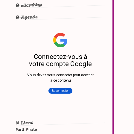
☠ microblog
☠ Agenda
☠ Liens
Parti Ꝓirate