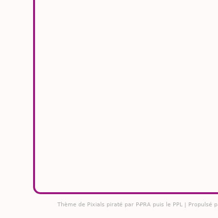
Thème de
Pixials
piraté par PꝒRA puis le PPL | Propulsé 