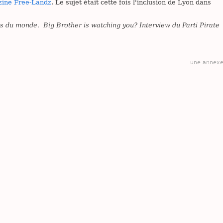
zine Free-Landz
. Le sujet était cette fois l'inclusion de Lyon dans
es du monde. Big Brother is watching you? Interview du Parti Pirate
une annex