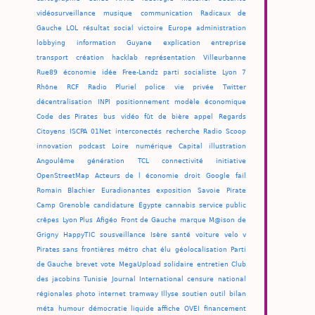
vidéosurveillance
musique
communication
Radicaux de
Gauche
LOL
résultat
social
victoire
Europe
administration
lobbying
information
Guyane
explication
entreprise
transport
création
hacklab
représentation
Villeurbanne
Rue89
économie
idée
Free-Landz
parti socialiste
Lyon 7
Rhône
RCF
Radio Pluriel
police
vie privée
Twitter
décentralisation
INPI
positionnement
modèle économique
Code des Pirates
bus
vidéo
fût de bière
appel
Regards
Citoyens
ISCPA
01Net
interconectés
recherche
Radio Scoop
innovation
podcast
Loire
numérique
Capital
illustration
Angoulême
génération
TCL
connectivité
initiative
OpenStreetMap
Acteurs de l économie
droit
Google
fail
Romain Blachier
Euradionantes
exposition
Savoie
Pirate
Camp
Grenoble
candidature
Égypte
cannabis
service public
crêpes
Lyon Plus
Afigéo
Front de Gauche
marque
M@ison de
Grigny
HappyTIC
sousveillance
Isère
santé
voiture
velo v
Pirates sans frontières
métro
chat
élu
géolocalisation
Parti
de Gauche
brevet
vote
MegaUpload
solidaire
entretien
Club
des jacobins
Tunisie
Journal International
censure
national
régionales
photo
internet
tramway
Illyse
soutien
outil
bilan
méta
humour
démocratie liquide
affiche
OVEI
financement