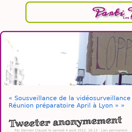
Parti 
Les 
« Sousveillance de la vidéosurveillance
Réunion préparatoire April à Lyon » »
Tweeter anonymement
Par
Damien Clauzel
le samedi 4 août 2012, 16:13 -
Lien permanent