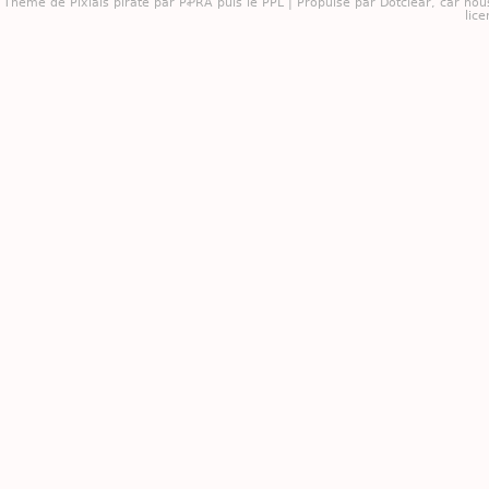
Thème de
Pixials
piraté par PꝒRA puis le PPL | Propulsé par
Dotclear
, car nou
lice