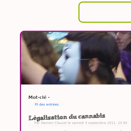
Mot-clé -
Fil des entrées
Légalisation du cannabis
Par
Damien Clauzel
le samedi 3 septembre 2011, 23:50