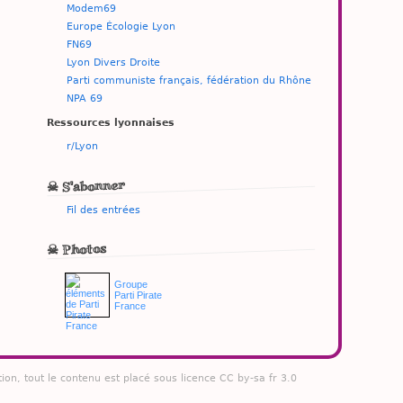
Modem69
Europe Écologie Lyon
FN69
Lyon Divers Droite
Parti communiste français, fédération du Rhône
NPA 69
Ressources lyonnaises
r/Lyon
☠ S'abonner
Fil des entrées
☠ Photos
Groupe
Parti Pirate
France
tion, tout le contenu est placé sous licence CC by-sa fr 3.0