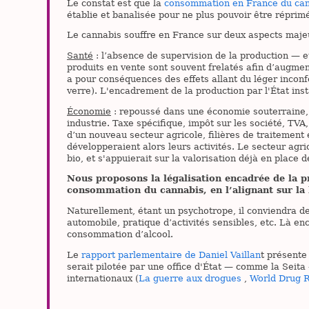
Le constat est que la
consommation en France du ca
établie et banalisée pour ne plus pouvoir être répri
Le cannabis souffre en France sur deux aspects majeu
Santé
: l’absence de supervision de la production — et
produits en vente sont souvent frelatés afin d’augmen
a pour conséquences des effets allant du léger inconfo
verre). L'encadrement de la production par l'État instau
Économie
: repoussé dans une économie souterraine, le
industrie. Taxe spécifique, impôt sur les société, TV
d’un nouveau secteur agricole, filières de traitement 
développeraient alors leurs activités. Le secteur agr
bio, et s'appuierait sur la valorisation déjà en place 
Nous proposons la légalisation encadrée de la pr
consommation du cannabis, en l’alignant sur la l
Naturellement, étant un psychotrope, il conviendra de
automobile, pratique d’activités sensibles, etc. Là en
consommation d’alcool.
Le
rapport parlementaire de Daniel Vaillan
t présente
serait pilotée par une office d'État — comme la Seita 
internationaux (
La guerre aux drogues
,
World Drug 