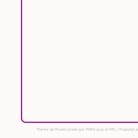
Thème de
Pixials
piraté par PꝒRA puis le PPL | Propulsé 