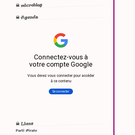
☠ microblog
☠ Agenda
☠ Liens
Parti Ꝓirate