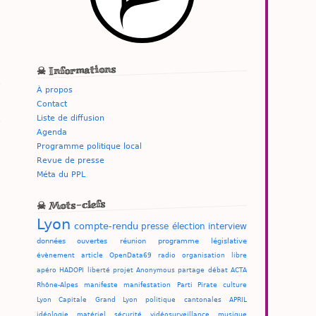
☠ Informations
À propos
Contact
Liste de diffusion
e
Agenda
Programme politique local
Revue de presse
Méta du PPL
☠ Mots-clefs
Lyon
compte-rendu
presse
élection
interview
données ouvertes
réunion
programme
législative
évènement
article
OpenData69
radio
organisation
libre
apéro
HADOPI
liberté
projet
Anonymous
partage
débat
ACTA
Rhône-Alpes
manifeste
manifestation
Parti Pirate
culture
Lyon Capitale
Grand Lyon
politique
cantonales
APRIL
idéologie
matériel
sécurité
vidéosurveillance
musique