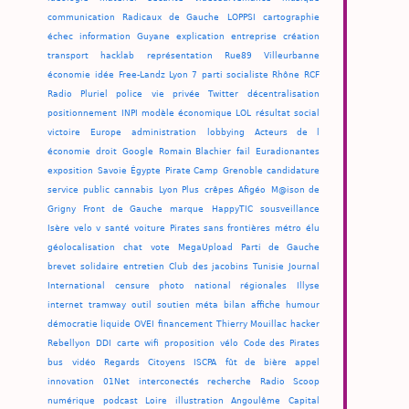
communication
Radicaux de Gauche
LOPPSI
cartographie
échec
information
Guyane
explication
entreprise
création
transport
hacklab
représentation
Rue89
Villeurbanne
économie
idée
Free-Landz
Lyon 7
parti socialiste
Rhône
RCF
Radio Pluriel
police
vie privée
Twitter
décentralisation
positionnement
INPI
modèle économique
LOL
résultat
social
victoire
Europe
administration
lobbying
Acteurs de l
économie
droit
Google
Romain Blachier
fail
Euradionantes
exposition
Savoie
Égypte
Pirate Camp
Grenoble
candidature
service public
cannabis
Lyon Plus
crêpes
Afigéo
M@ison de
Grigny
Front de Gauche
marque
HappyTIC
sousveillance
Isère
velo v
santé
voiture
Pirates sans frontières
métro
élu
géolocalisation
chat
vote
MegaUpload
Parti de Gauche
brevet
solidaire
entretien
Club des jacobins
Tunisie
Journal
International
censure
photo
national
régionales
Illyse
internet
tramway
outil
soutien
méta
bilan
affiche
humour
démocratie liquide
OVEI
financement
Thierry Mouillac
hacker
Rebellyon
DDI
carte
wifi
proposition
vélo
Code des Pirates
bus
vidéo
Regards Citoyens
ISCPA
fût de bière
appel
innovation
01Net
interconectés
recherche
Radio Scoop
numérique
podcast
Loire
illustration
Angoulême
Capital