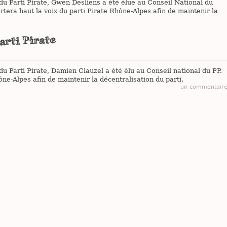
u Parti Pirate, Gwen Desliens a été élue au Conseil National du
ortera haut la voix du parti Pirate Rhône-Alpes afin de maintenir la
arti Pirate
u Parti Pirate, Damien Clauzel a été élu au Conseil national du PP.
hône-Alpes afin de maintenir la décentralisation du parti.
un commentair