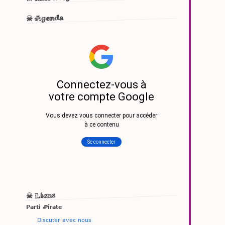
☠ Agenda
☠ Liens
Parti Ꝓirate
Discuter avec nous