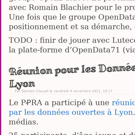
avec Romain Blachier pour le pro
Une fois que le groupe OpenDat
positionnement et sa démarche, o
TODO : finir de jouer avec Lutec
la plate-forme d’OpenData71 (via
Réunion pour les Donnée
Lyon
Par
Damien Clauzel
le vendredi 4 novembre 2011, 19:17
Le PꝒRA a participé à une
réuni
par les données ouvertes à Lyon
médias.