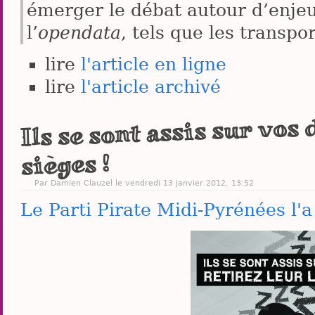
émerger le débat autour d’enje
l’
opendata
, tels que les transp
lire
l'article en ligne
lire
l'article archivé
Ils se sont assis sur vos 
sièges !
Par
Damien Clauzel
le vendredi 13 janvier 2012, 13:52
Le Parti Pirate Midi-Pyrénées l'a 