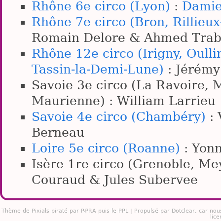
Rhône 6e circo (Lyon)
:
Damie
Rhône 7e circo (Bron, Rillieux
Romain Delore & Ahmed Trab
Rhône 12e circo (Irigny, Oulli
Tassin-la-Demi-Lune)
: Jérémy
Savoie 3e circo (La Ravoire, 
Maurienne) : William Larrieu
Savoie 4e circo (Chambéry)
: 
Berneau
Loire 5e circo (Roanne)
: Yonn
Isère 1re circo (Grenoble, Me
Couraud & Jules Subervee
Thème de
Pixials
piraté par PꝒRA puis le PPL | Propulsé par
Dotclear
, car nou
lice