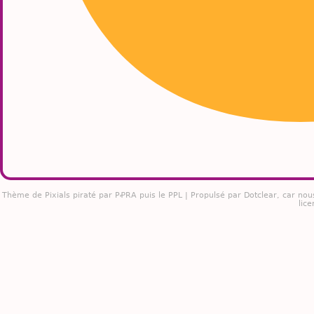
Thème de
Pixials
piraté par PꝒRA puis le PPL | Propulsé par
Dotclear
, car nou
lice