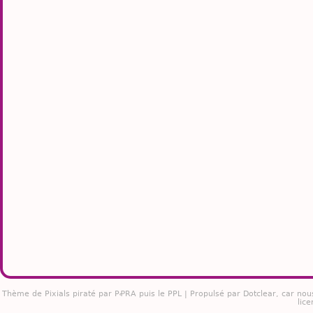
Thème de
Pixials
piraté par PꝒRA puis le PPL | Propulsé par
Dotclear
, car nou
lice