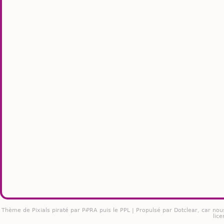
Thème de
Pixials
piraté par PꝒRA puis le PPL | Propulsé par
Dotclear
, car nou
lice