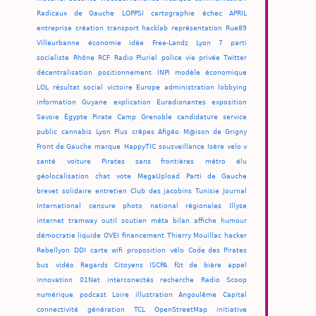
Radicaux de Gauche
LOPPSI
cartographie
échec
APRIL
entreprise
création
transport
hacklab
représentation
Rue89
Villeurbanne
économie
idée
Free-Landz
Lyon 7
parti
socialiste
Rhône
RCF
Radio Pluriel
police
vie privée
Twitter
décentralisation
positionnement
INPI
modèle économique
LOL
résultat
social
victoire
Europe
administration
lobbying
information
Guyane
explication
Euradionantes
exposition
Savoie
Égypte
Pirate Camp
Grenoble
candidature
service
public
cannabis
Lyon Plus
crêpes
Afigéo
M@ison de Grigny
Front de Gauche
marque
HappyTIC
sousveillance
Isère
velo v
santé
voiture
Pirates sans frontières
métro
élu
géolocalisation
chat
vote
MegaUpload
Parti de Gauche
brevet
solidaire
entretien
Club des jacobins
Tunisie
Journal
International
censure
photo
national
régionales
Illyse
internet
tramway
outil
soutien
méta
bilan
affiche
humour
démocratie liquide
OVEI
financement
Thierry Mouillac
hacker
Rebellyon
DDI
carte
wifi
proposition
vélo
Code des Pirates
bus
vidéo
Regards Citoyens
ISCPA
fût de bière
appel
innovation
01Net
interconectés
recherche
Radio Scoop
numérique
podcast
Loire
illustration
Angoulême
Capital
connectivité
génération
TCL
OpenStreetMap
initiative