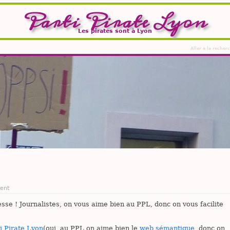
Parti Pirate Lyon
Les pirates sont à Lyon
Aller à la recher
ent
sse ! Journalistes, on vous aime bien au PPL, donc on vous facilite
ti Pirate Lyon
(oui, au PPL on aime bien le
web sémantique
, donc on