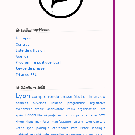
☠ Informations
À propos
Contact
Liste de diffusion
Agenda
Programme politique local
Revue de presse
Méta du PPL
☠ Mots-clefs
Lyon
compte-rendu
presse
élection
interview
données ouvertes
réunion
programme
législative
évènement
article
OpenData69
radio
organisation
libre
apéro
HADOPI
liberté
projet
Anonymous
partage
débat
ACTA
Rhône-Alpes
manifeste
manifestation
culture
Lyon Capitale
Grand Lyon
politique
cantonales
Parti Pirate
idéologie
matériel
sécurité
vidéosurveillance
musique
communication