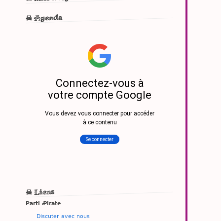
☠ Agenda
☠ Liens
Parti Ꝓirate
Discuter avec nous