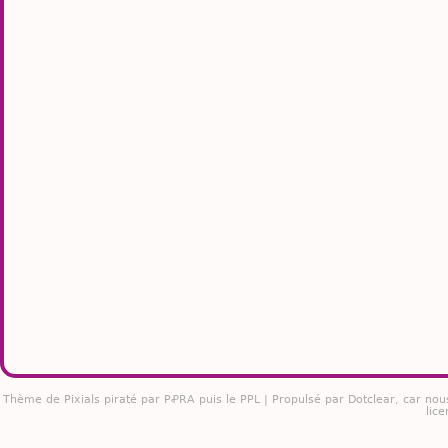
Thème de
Pixials
piraté par PꝒRA puis le PPL | Propulsé par
Dotclear
, car nou
lice