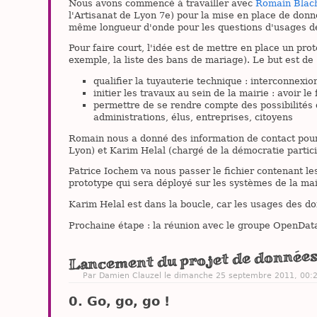
Nous avons commencé à travailler avec
Romain Blac
l'Artisanat de Lyon 7e) pour la mise en place de donn
même longueur d'onde pour les questions d'usages d
Pour faire court, l'idée est de mettre en place un pr
exemple, la liste des bans de mariage). Le but est de 
qualifier la tuyauterie technique : interconnex
initier les travaux au sein de la mairie : avoir l
permettre de se rendre compte des possibilités d
administrations, élus, entreprises, citoyens
Romain nous a donné des information de contact pour
Lyon) et Karim Helal (chargé de la démocratie partici
Patrice Iochem va nous passer le fichier contenant le
prototype qui sera déployé sur les systèmes de la mair
Karim Helal est dans la boucle, car les usages des d
Prochaine étape : la réunion avec le groupe OpenData
Lancement du projet de données
Par
Damien Clauzel
le dimanche 25 septembre 2011, 00:
Go, go, go !