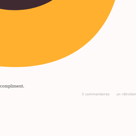
 compliment.
3 commentaires
un rétrolie