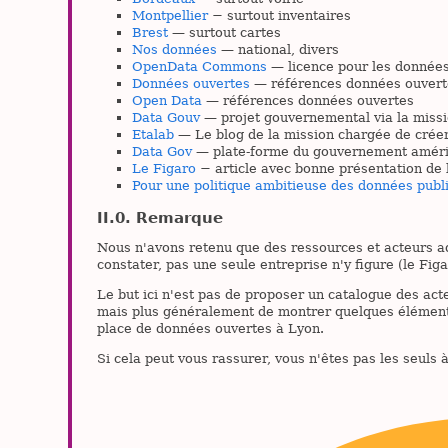
Montpellier
− surtout inventaires
Brest
— surtout cartes
Nos données
— national, divers
OpenData Commons
— licence pour les données
Données ouvertes
— références données ouvert
Open Data
— références données ouvertes
Data Gouv
— projet gouvernemental via la missi
Etalab
— Le blog de la mission chargée de créer
Data Gov
— plate-forme du gouvernement améri
Le Figaro
− article avec bonne présentation de 
Pour une politique ambitieuse des données publ
Remarque
Nous n'avons retenu que des ressources et acteurs a
constater, pas une seule entreprise n'y figure (le Fig
Le but ici n'est pas de proposer un catalogue des act
mais plus généralement de montrer quelques éléments 
place de données ouvertes à Lyon.
Si cela peut vous rassurer, vous n'êtes pas les seuls