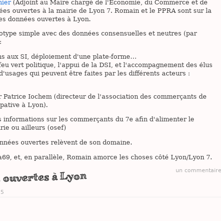
hier
(Adjoint au Maire chargé de l'Économie, du Commerce et de
ées ouvertes à la mairie de Lyon 7. Romain et le PPRA sont sur la
es données ouvertes à Lyon.
ototype simple avec des données consensuelles et neutres (par
:
ions aux SI, déploiement d'une plate-forme…
e feu vert politique, l'appui de la DSI, et l'accompagnement des élus
'usages qui peuvent être faites par les différents acteurs :
 Patrice Iochem (directeur de l'association des commerçants de
pative à Lyon).
s informations sur les commerçants du 7e afin d'alimenter le
ie ou ailleurs (osef)
onnées ouvertes relèvent de son domaine.
69, et, en parallèle, Romain amorce les choses côté Lyon/Lyon 7.
un commentair
 ouvertes à Lyon
25