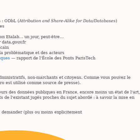
 : ODbL (
Attribution and Share-Alike for Data/Databases
)
es
on Etalab… un jour, peut-être…
 data.gouv.fr
cain
la problématique et des acteurs
iques
— rapport de l'École des Ponts ParisTech
dministratifs, non-marchants et citoyens. Comme vous pouvez le
aro est utilisé comme source de presse).
eurs des données publiques en France, encore moins un état de l'art,
de l'existant jugés proches du sujet abordé : à savoir la mise en
 à demander (plus ou moins explicitement