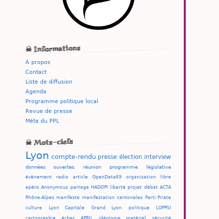
☠ Informations
À propos
Contact
Liste de diffusion
Agenda
Programme politique local
Revue de presse
Méta du PPL
☠ Mots-clefs
Lyon
compte-rendu
presse
élection
interview
données ouvertes
réunion
programme
législative
e
évènement
radio
article
OpenData69
organisation
libre
apéro
Anonymous
partage
HADOPI
liberté
projet
débat
ACTA
Rhône-Alpes
manifeste
manifestation
cantonales
Parti Pirate
culture
Lyon Capitale
Grand Lyon
politique
LOPPSI
cartographie
échec
APRIL
idéologie
matériel
sécurité