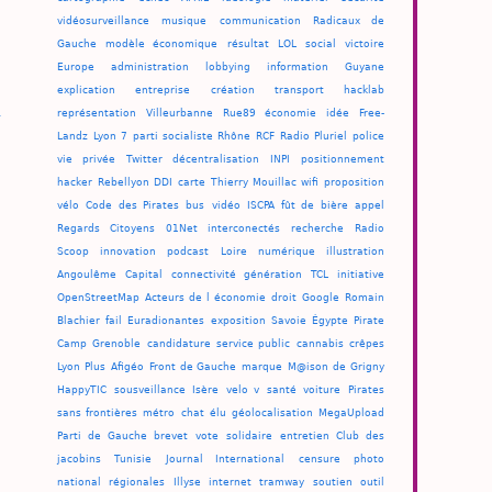
vidéosurveillance
musique
communication
Radicaux de
Gauche
modèle économique
résultat
LOL
social
victoire
Europe
administration
lobbying
information
Guyane
explication
entreprise
création
transport
hacklab
représentation
Villeurbanne
Rue89
économie
idée
Free-
Landz
Lyon 7
parti socialiste
Rhône
RCF
Radio Pluriel
police
vie privée
Twitter
décentralisation
INPI
positionnement
hacker
Rebellyon
DDI
carte
Thierry Mouillac
wifi
proposition
vélo
Code des Pirates
bus
vidéo
ISCPA
fût de bière
appel
Regards Citoyens
01Net
interconectés
recherche
Radio
Scoop
innovation
podcast
Loire
numérique
illustration
Angoulême
Capital
connectivité
génération
TCL
initiative
OpenStreetMap
Acteurs de l économie
droit
Google
Romain
Blachier
fail
Euradionantes
exposition
Savoie
Égypte
Pirate
Camp
Grenoble
candidature
service public
cannabis
crêpes
Lyon Plus
Afigéo
Front de Gauche
marque
M@ison de Grigny
HappyTIC
sousveillance
Isère
velo v
santé
voiture
Pirates
sans frontières
métro
chat
élu
géolocalisation
MegaUpload
Parti de Gauche
brevet
vote
solidaire
entretien
Club des
jacobins
Tunisie
Journal International
censure
photo
national
régionales
Illyse
internet
tramway
soutien
outil