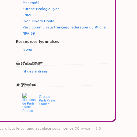
Modem69
Europe Écologie Lyon
FN69
Lyon Divers Droite
Parti communiste français, fédération du Rhône
NPA 69
Ressources lyonnaises
r/Lyon
☠ S'abonner
Fil des entrées
☠ Photos
Groupe
Parti Pirate
France
tion, tout le contenu est placé sous licence CC by-sa fr 3.0