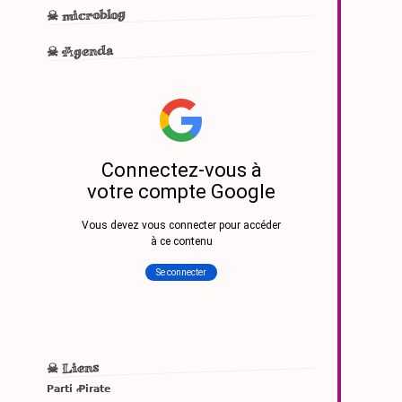
☠ microblog
☠ Agenda
☠ Liens
Parti Ꝓirate