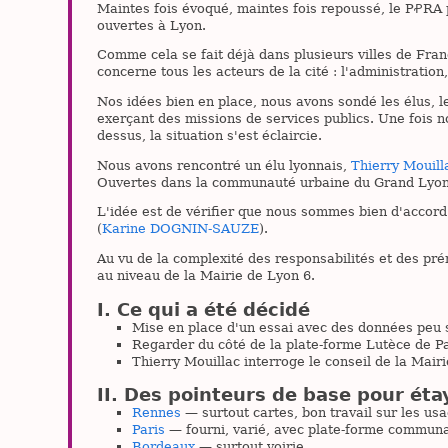
Maintes fois évoqué, maintes fois repoussé, le PꝒRA p
ouvertes à Lyon.
Comme cela se fait déjà dans plusieurs villes de Fra
concerne tous les acteurs de la cité : l'administration,
Nos idées bien en place, nous avons sondé les élus, l
exerçant des missions de services publics. Une fois 
dessus, la situation s'est éclaircie.
Nous avons rencontré un élu lyonnais,
Thierry Mouill
Ouvertes dans la communauté urbaine du Grand Lyon
L'idée est de vérifier que nous sommes bien d'accord 
(
Karine DOGNIN-SAUZE
).
Au vu de la complexité des responsabilités et des prér
au niveau de la Mairie de Lyon 6.
Ce qui a été décidé
Mise en place d'un essai avec des données peu s
Regarder du côté de la plate-forme Lutèce de Pa
Thierry Mouillac interroge le conseil de la Mair
Des pointeurs de base pour étay
Rennes
— surtout cartes, bon travail sur les u
Paris
— fourni, varié, avec plate-forme commun
Bordeaux
— surtout voirie