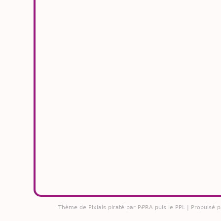
Thème de
Pixials
piraté par PꝒRA puis le PPL | Propulsé 