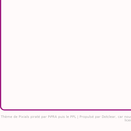
Thème de
Pixials
piraté par PꝒRA puis le PPL | Propulsé par
Dotclear
, car nou
lice